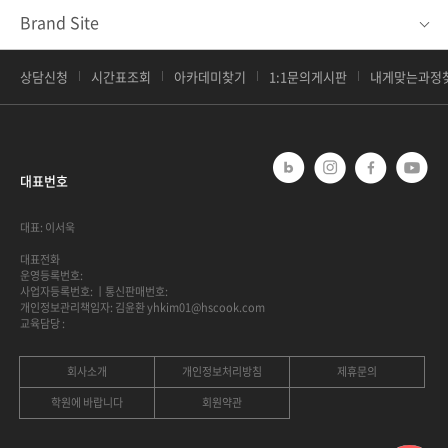
Brand Site
상담신청
시간표조회
아카데미찾기
1:1문의게시판
내게맞는과정
대표번호
대표: 이서욱
대표전화
운영등록번호:
사업자등록번호:
ㅣ통신판매번호:
개인정보관리책임자: 김윤환 yhkim01@hscook.com
교육담당 :
회사소개
개인정보처리방침
제휴문의
학원에 바랍니다
회원약관